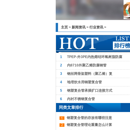
主页
>
新闻资讯
>
行业资讯
>
1
TPEP-外3PE内热熔结环氧树脂防腐
2
内8710外聚乙烯防腐钢管
3
钢丝网骨架塑料（聚乙烯）复
4
地埋饮水用钢塑复合管
5
钢塑复合管承插扩口连接方式
6
内衬不锈钢复合管
同类文章排行
钢塑复合管的存放有哪些注意
钢塑复合管理论重量怎么计算