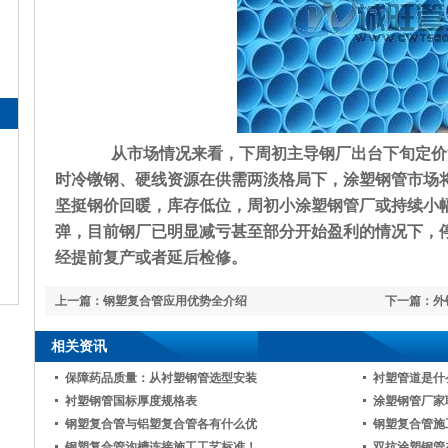
从市场情况来看，下周初主导钢厂出台下旬定价法
时冷镦钢、硬线资源在供需两淡格局下，涂塑钢管市场
坚挺钢价回暖，库存低位，周初小涂塑钢管厂或持续小
弹，目前钢厂已明显减亏甚至部分开始盈利的情况下，
经提前复产或者延后检修。
上一篇：
钢塑复合管应用优势全介绍
下一篇：
外
相关资讯
保障药品质量：从衬塑钢管选型安装
衬塑管道是什
衬塑钢管国标厚度规格表
涂塑钢管厂家
钢塑复合管与铝塑复合管各有什么优
钢塑复合管施
钢塑复合管沟槽连接施工工艺标准！
双抗涂塑钢管