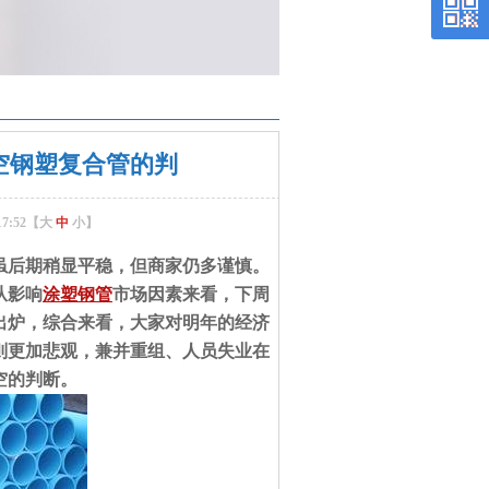
空钢塑复合管的判
7:52【
大
中
小
】
虽后期稍显平稳，但商家仍多谨慎。
从影响
涂塑钢管
市场因素来看，下周
出炉，综合来看，大家对明年的经济
则更加悲观，兼并重组、人员失业在
空的判断。