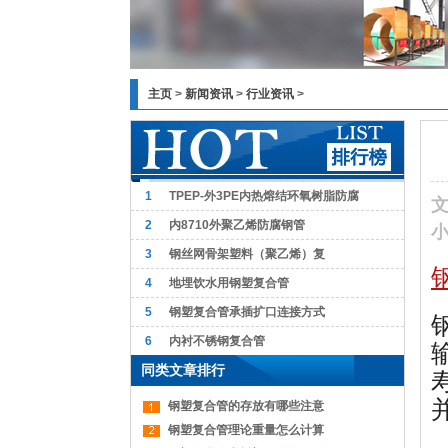
主页
>
新闻资讯
>
行业资讯
>
1
TPEP-外3PE内热熔结环氧树脂防腐
2
内8710外聚乙烯防腐钢管
3
钢丝网骨架塑料（聚乙烯）复
4
地埋饮水用钢塑复合管
5
钢塑复合管承插扩口连接方式
6
内衬不锈钢复合管
同类文章排行
钢塑复合管的存放有哪些注意
钢塑复合管理论重量怎么计算