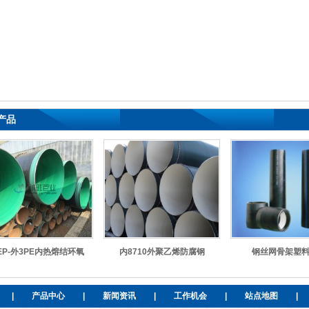
产品
EP-外3PE内热熔结环氧
内8710外聚乙烯防腐钢
钢丝网骨架塑
|
产品中心
|
新闻资讯
|
工作机会
|
站点地图
|