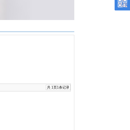
共
1
页
1
条记录